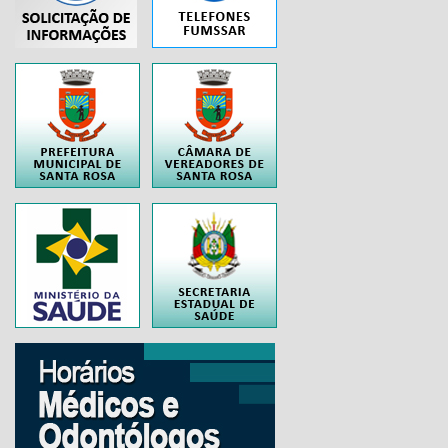
..
..