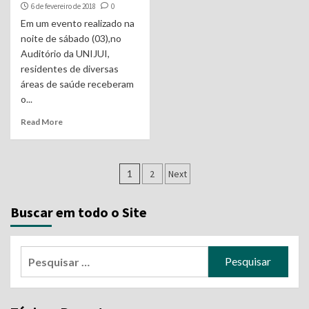
6 de fevereiro de 2018
0
Em um evento realizado na
noite de sábado (03),no
Auditório da UNIJUI,
residentes de diversas
áreas de saúde receberam
o...
Read More
Navegação
1
2
Next
por
Buscar em todo o Site
posts
Pesquisar
por: