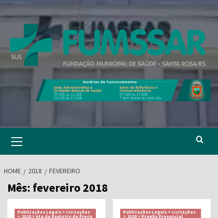
Skip
to
content
Primary
Menu
HOME
2018
FEVEREIRO
Mês:
fevereiro 2018
Publicações Legais > Licitações
Publicações Legais > Licitações
> 2018 > Ata de Registro de Preço
> 2018 > Pregão Presencial