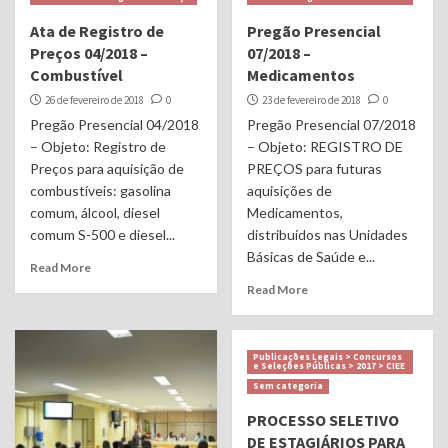
Ata de Registro de
Pregão Presencial
Preços 04/2018 –
07/2018 –
Combustível
Medicamentos
26 de fevereiro de 2018
0
23 de fevereiro de 2018
0
Pregão Presencial 04/2018
Pregão Presencial 07/2018
– Objeto: Registro de
– Objeto: REGISTRO DE
Preços para aquisição de
PREÇOS para futuras
combustíveis: gasolina
aquisições de
comum, álcool, diesel
Medicamentos,
comum S-500 e diesel...
distribuídos nas Unidades
Básicas de Saúde e...
Read More
Read More
Publicações Legais > Concursos
e Seleções Públicas > 2017 > CIEE
Sem categoria
PROCESSO SELETIVO
DE ESTAGIÁRIOS PARA