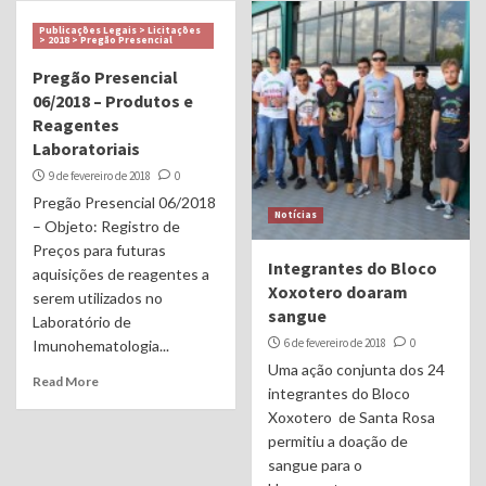
Publicações Legais > Licitações
> 2018 > Pregão Presencial
Pregão Presencial
06/2018 – Produtos e
Reagentes
Laboratoriais
9 de fevereiro de 2018
0
Pregão Presencial 06/2018
Notícias
– Objeto: Registro de
Preços para futuras
Integrantes do Bloco
aquisições de reagentes a
Xoxotero doaram
serem utilizados no
sangue
Laboratório de
6 de fevereiro de 2018
0
Imunohematologia...
Uma ação conjunta dos 24
Read More
integrantes do Bloco
Xoxotero de Santa Rosa
permitiu a doação de
sangue para o