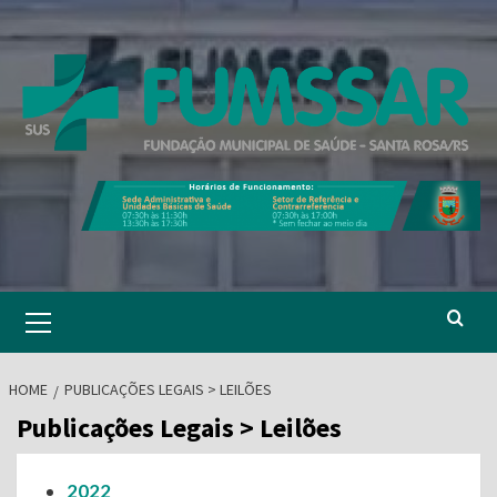
Skip
to
content
Primary
Menu
HOME
PUBLICAÇÕES LEGAIS > LEILÕES
Publicações Legais > Leilões
2022