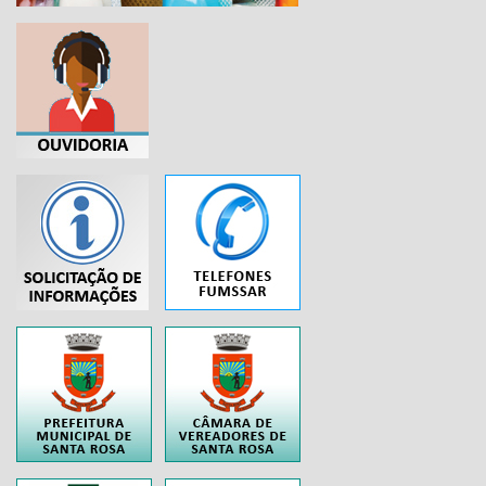
...
..