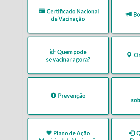
Certificado Nacional
Bo
de Vacinação
Quem pode
On
se vacinar agora?
Prevenção
sob
Plano de Ação
Q