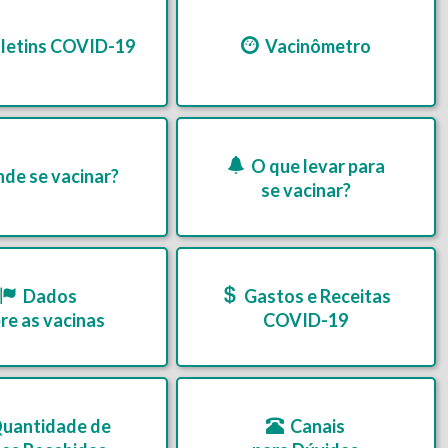
letins COVID-19
Vacinômetro
O que levar para
de se vacinar?
se vacinar?
Dados
Gastos e Receitas
re as vacinas
COVID-19
uantidade de
Canais