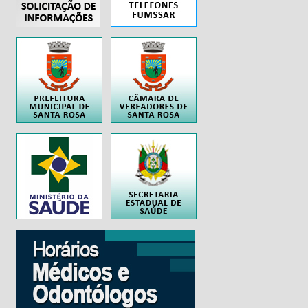
..
..