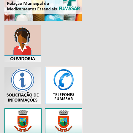
...
..