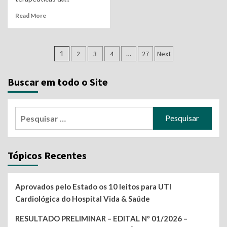
Read More
Navegação
1
2
3
4
…
27
Next
por
Buscar em todo o Site
posts
Pesquisar
por:
Tópicos Recentes
Aprovados pelo Estado os 10 leitos para UTI
Cardiológica do Hospital Vida & Saúde
RESULTADO PRELIMINAR – EDITAL Nº 01/2026 –