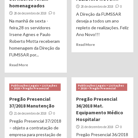
homenageados
28 de dezembro de 2018
0
28 de dezembro de 2018
0
A Direção da FUMSSAR
Na manhã de sexta -
deseja a todos um ano
feira,28 os servidores
repleto de realizações. Feliz
Irsene Agnes e Paulo
Ano Novo!!!
Roberto Motta receberam
Read More
homenagem da Direção da
FUMSSAR por...
Read More
Publicações Legais > Licitações
Publicações Legais > Licitações
> 2018 > Pregão Presencial
> 2018 > Pregão Presencial
Pregão Presencial
Pregão Presencial
37/2018 Manutenção
36/2018 Mat.
Equipamento Médico
21 de dezembro de 2018
0
Hospitalar
Pregão Presencial 37/2018
21 de dezembro de 2018
0
– objeto a contratação de
empresa para prestação de
Pregão Presencial 36/2018