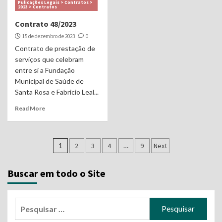
Pulicações Legais > Contratos >
2023 > Contratos
Contrato 48/2023
15 de dezembro de 2023
0
Contrato de prestação de
serviços que celebram
entre si a Fundação
Municipal de Saúde de
Santa Rosa e Fabricio Leal...
Read More
Navegação
1
2
3
4
…
9
Next
por
Buscar em todo o Site
posts
Pesquisar
por: