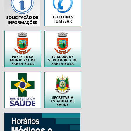
...
..
..