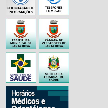
..
..