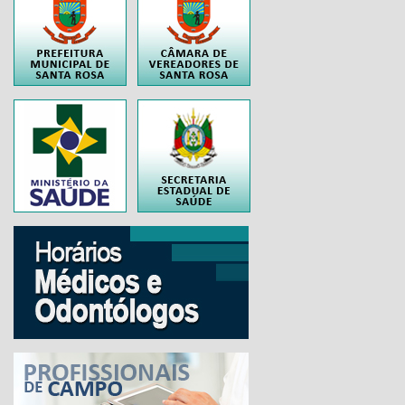
..
..