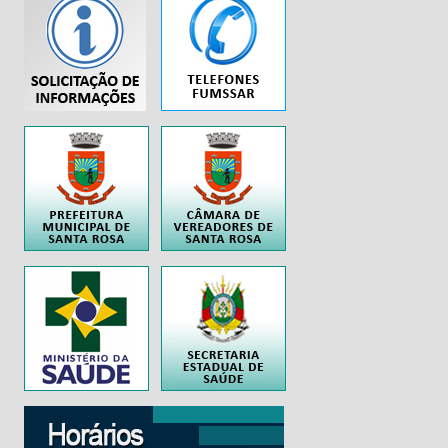
...
..
..