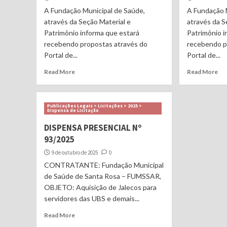
A Fundação Municipal de Saúde,
A Fundação 
através da Seção Material e
através da S
Patrimônio informa que estará
Patrimônio i
recebendo propostas através do
recebendo p
Portal de...
Portal de...
Read More
Read More
Publicações Legais > Licitações > 2025 >
Dispensa de Licitação
DISPENSA PRESENCIAL Nº
93/2025
9 de outubro de 2025
0
CONTRATANTE: Fundação Municipal
de Saúde de Santa Rosa – FUMSSAR,
OBJETO: Aquisição de Jalecos para
servidores das UBS e demais...
Read More