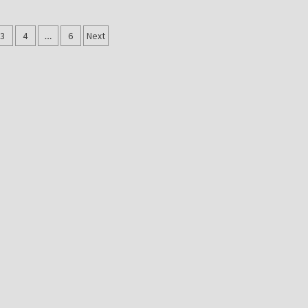
gação
3
4
…
6
Next