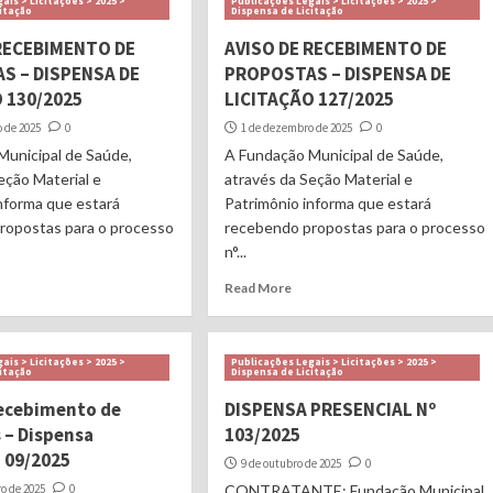
ais > Licitações > 2025 >
Publicações Legais > Licitações > 2025 >
citação
Dispensa de Licitação
 RECEBIMENTO DE
AVISO DE RECEBIMENTO DE
S – DISPENSA DE
PROPOSTAS – DISPENSA DE
 130/2025
LICITAÇÃO 127/2025
 de 2025
0
1 de dezembro de 2025
0
Municipal de Saúde,
A Fundação Municipal de Saúde,
eção Material e
através da Seção Material e
nforma que estará
Patrimônio informa que estará
ropostas para o processo
recebendo propostas para o processo
n°...
Read More
ais > Licitações > 2025 >
Publicações Legais > Licitações > 2025 >
citação
Dispensa de Licitação
recebimento de
DISPENSA PRESENCIAL Nº
 – Dispensa
103/2025
a 09/2025
9 de outubro de 2025
0
o de 2025
0
CONTRATANTE: Fundação Municipal