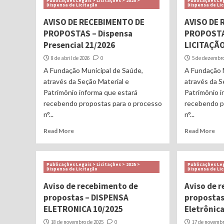
Publicações Legais > Licitações > 2025 >
Publicações Leg
Dispensa de Licitação
Dispensa de Li
AVISO DE RECEBIMENTO DE
AVISO DE
PROPOSTAS – Dispensa
PROPOSTA
Presencial 21/2026
LICITAÇÃO
8 de abril de 2026
0
5 de dezembro
A Fundação Municipal de Saúde,
A Fundação 
através da Seção Material e
através da S
Patrimônio informa que estará
Patrimônio i
recebendo propostas para o processo
recebendo p
n°...
n°...
Read More
Read More
Publicações Legais > Licitações > 2025 >
Publicações Leg
Dispensa de Licitação
Dispensa de Li
Aviso de recebimento de
Aviso de 
propostas – DISPENSA
propostas
ELETRONICA 10/2025
Eletrônic
18 de novembro de 2025
0
17 de novembr