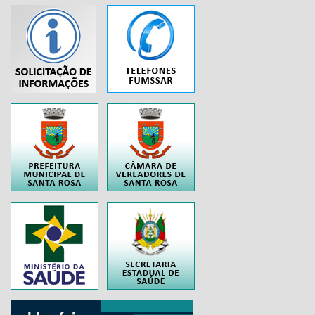
...
..
..