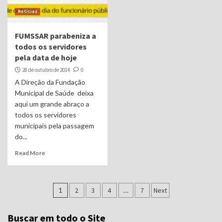
Notícias
FUMSSAR parabeniza a
todos os servidores
pela data de hoje
28 de outubro de 2014
0
A Direção da Fundação
Municipal de Saúde deixa
aqui um grande abraço a
todos os servidores
municipais pela passagem
do...
Read More
Navegação
1
2
3
4
…
7
Next
por
Buscar em todo o Site