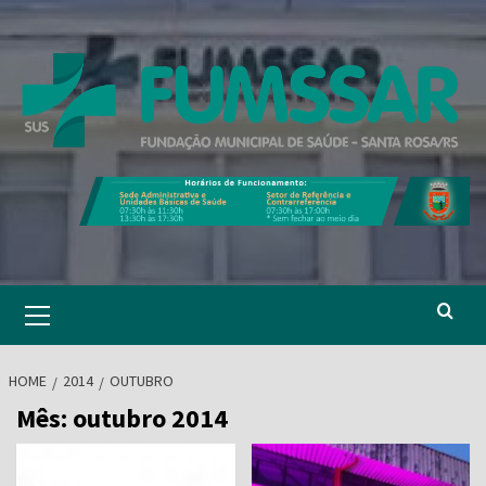
Skip
to
content
Primary
Menu
HOME
2014
OUTUBRO
Mês:
outubro 2014