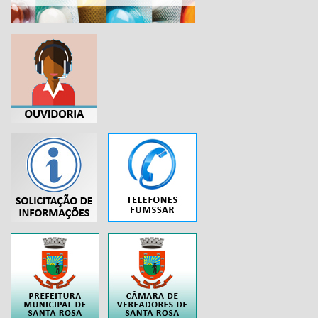
...
..