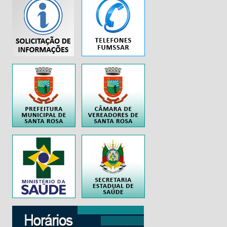
...
..
..