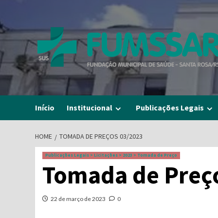
Skip
to
content
Início
Institucional
Publicações Legais
HOME
TOMADA DE PREÇOS 03/2023
Publicações Legais > Licitações > 2023 > Tomada de Preço
Tomada de Preç
22 de março de 2023
0