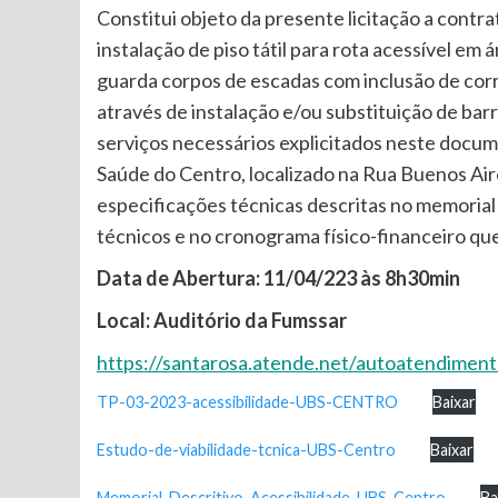
Constitui objeto da presente licitação a contr
instalação de piso tátil para rota acessível em
guarda corpos de escadas com inclusão de corr
através de instalação e/ou substituição de barr
serviços necessários explicitados neste docu
Saúde do Centro, localizado na Rua Buenos Aire
especificações técnicas descritas no memorial
técnicos e no cronograma físico-financeiro que 
Data de Abertura: 11/04/223 às 8h30min
Local: Auditório da Fumssar
https://santarosa.atende.net/autoatendimento
TP-03-2023-acessibilidade-UBS-CENTRO
Baixar
Estudo-de-viabilidade-tcnica-UBS-Centro
Baixar
Memorial-Descritivo-Acessibilidade-UBS-Centro
Ba