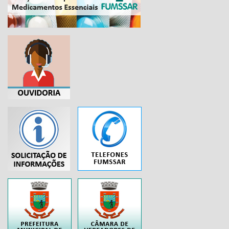
...
..