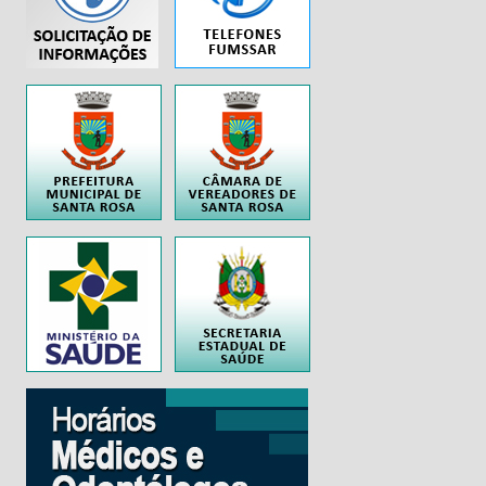
..
..