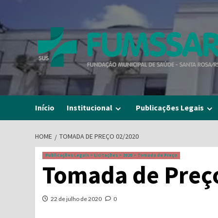
Skip
to
content
Início
Institucional
Publicações Legais
HOME
TOMADA DE PREÇO 02/2020
Publicações Legais > Licitações > 2020 > Tomada de Preço
Tomada de Preç
22 de julho de 2020
0