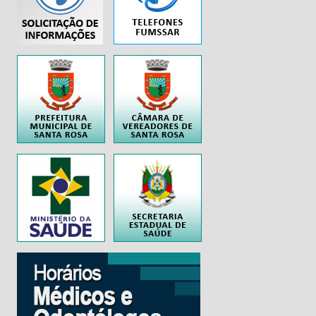
..
..