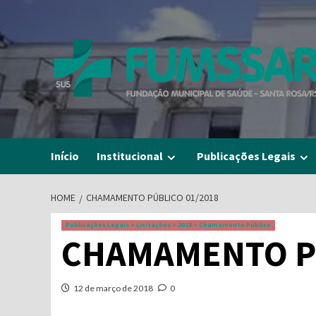
Skip
to
content
Início
Institucional
Publicações Legais
HOME
CHAMAMENTO PÚBLICO 01/2018
Publicações Legais > Licitações > 2018 > Chamamento Público
CHAMAMENTO PÚ
12 de março de 2018
0