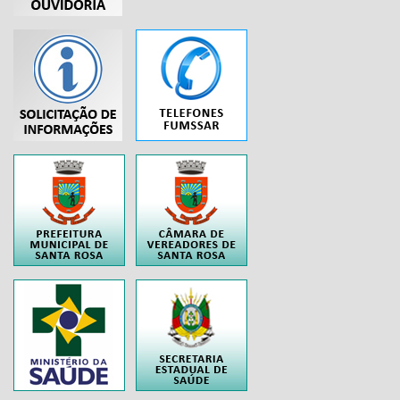
...
..
..