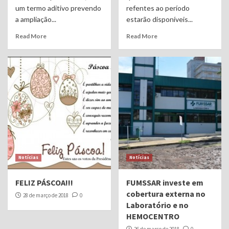
um termo aditivo prevendo
refentes ao período
a ampliação...
estarão disponíveis...
Read More
Read More
Notícias
Notícias
FELIZ PÁSCOA!!!
FUMSSAR investe em
cobertura externa no
28 de março de 2018
0
Laboratório e no
HEMOCENTRO
26 de março de 2018
0