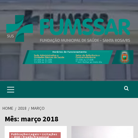
Skip
to
content
Primary
Menu
HOME
2018
MARÇO
Mês:
março 2018
Publicações Legais > Licitações
> 2018 > Pregão Presencial