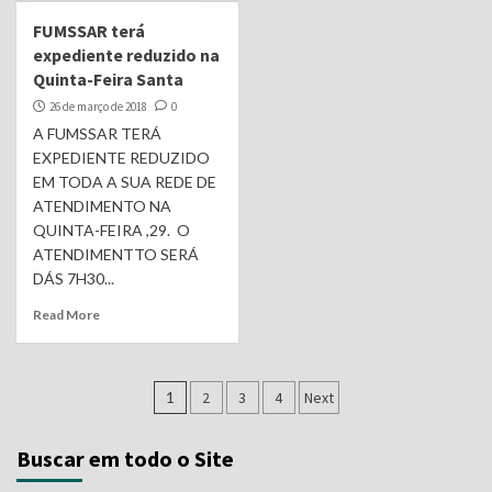
FUMSSAR terá
expediente reduzido na
Quinta-Feira Santa
26 de março de 2018
0
A FUMSSAR TERÁ
EXPEDIENTE REDUZIDO
EM TODA A SUA REDE DE
ATENDIMENTO NA
QUINTA-FEIRA ,29. O
ATENDIMENTTO SERÁ
DÁS 7H30...
Read More
Navegação
1
2
3
4
Next
por
Buscar em todo o Site
posts