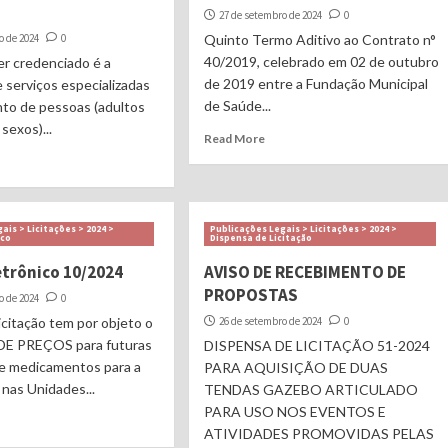
27 de setembro de 2024
0
o de 2024
0
Quinto Termo Aditivo ao Contrato n°
40/2019, celebrado em 02 de outubro
er credenciado é a
de 2019 entre a Fundação Municipal
 serviços especializadas
de Saúde...
nto de pessoas (adultos
sexos)...
Read More
ais > Licitações > 2024 >
Publicações Legais > Licitações > 2024 >
ico
Dispensa de Licitação
etrônico 10/2024
AVISO DE RECEBIMENTO DE
PROPOSTAS
o de 2024
0
icitação tem por objeto o
26 de setembro de 2024
0
E PREÇOS para futuras
DISPENSA DE LICITAÇÃO 51-2024
de medicamentos para a
PARA AQUISIÇÃO DE DUAS
nas Unidades...
TENDAS GAZEBO ARTICULADO
PARA USO NOS EVENTOS E
ATIVIDADES PROMOVIDAS PELAS