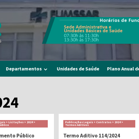
Departamentos
Unidades de Saúde
Plano Anual d
024
ais > Licitações > 2024 >
Publicações Legais > Contratos > 2024 >
úblico
Termos Aditivos
mento Público
Termo Aditivo 114/2024