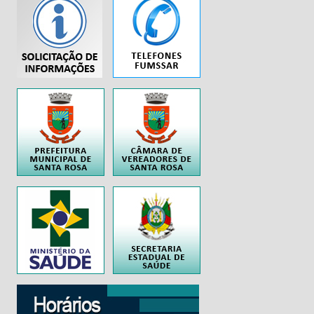
...
..
..