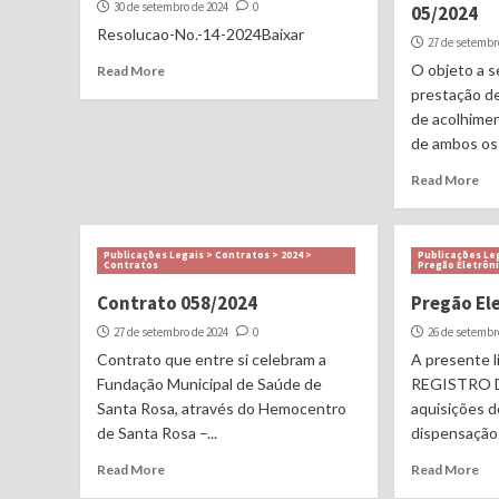
30 de setembro de 2024
0
05/2024
Resolucao-No.-14-2024Baixar
27 de setembr
O objeto a s
Read More
prestação de
de acolhime
de ambos os 
Read More
Publicações Legais > Contratos > 2024 >
Publicações Leg
Contratos
Pregão Eletrôn
Contrato 058/2024
Pregão El
27 de setembro de 2024
0
26 de setembr
Contrato que entre si celebram a
A presente l
Fundação Municipal de Saúde de
REGISTRO D
Santa Rosa, através do Hemocentro
aquisições 
de Santa Rosa –...
dispensação 
Read More
Read More