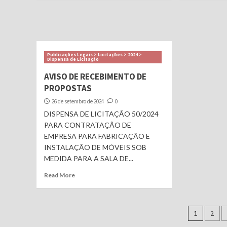
Publicações Legais > Licitações > 2024 >
Dispensa de Licitação
AVISO DE RECEBIMENTO DE
PROPOSTAS
26 de setembro de 2024
0
DISPENSA DE LICITAÇÃO 50/2024
PARA CONTRATAÇÃO DE
EMPRESA PARA FABRICAÇÃO E
INSTALAÇÃO DE MÓVEIS SOB
MEDIDA PARA A SALA DE...
Read More
Nave
1
2