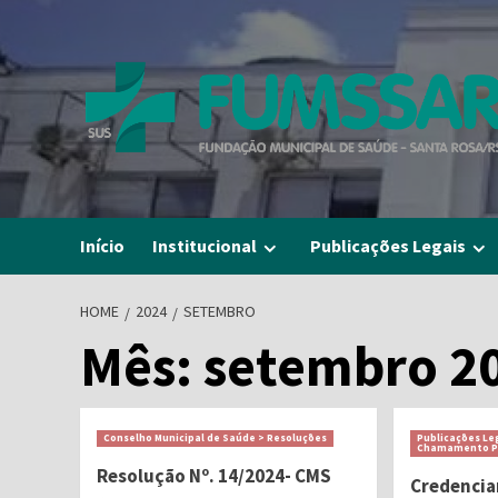
Skip
to
content
Início
Institucional
Publicações Legais
HOME
2024
SETEMBRO
Mês:
setembro 2
Conselho Municipal de Saúde > Resoluções
Publicações Leg
Chamamento P
Resolução Nº. 14/2024- CMS
Credencia