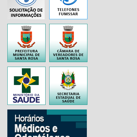
..
..