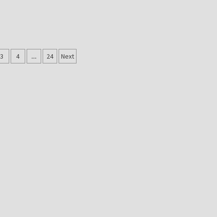
gação
3
4
…
24
Next