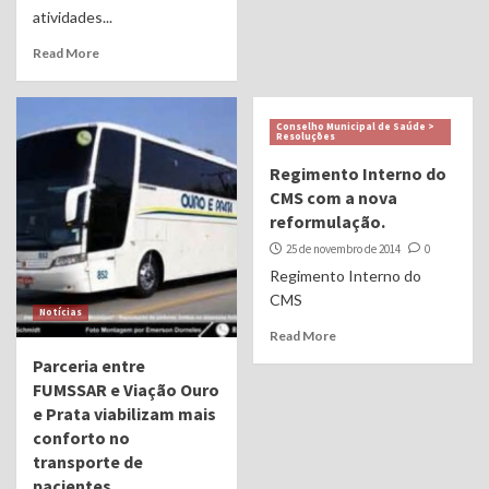
atividades...
Read More
Conselho Municipal de Saúde >
Resoluções
Regimento Interno do
CMS com a nova
reformulação.
25 de novembro de 2014
0
Regimento Interno do
CMS
Notícias
Read More
Parceria entre
FUMSSAR e Viação Ouro
e Prata viabilizam mais
conforto no
transporte de
pacientes