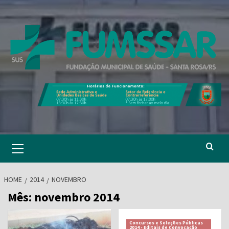
Skip
to
content
Primary
Menu
HOME
2014
NOVEMBRO
Mês:
novembro 2014
Concursos e Seleções Públicas
2014 - Editais de Convocação