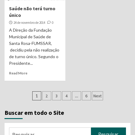
Saúde não terá turno
único
24 de novembro de 2014
0
A Direção da Fundação
Municipal de Saúde de
Santa Rosa-FUMSSAR,
decidiu pela não realização
de turno único. Segundo o
Presidente...
Read More
Navegação
1
2
3
4
…
6
Next
por
Buscar em todo o Site
posts
Pesquisar