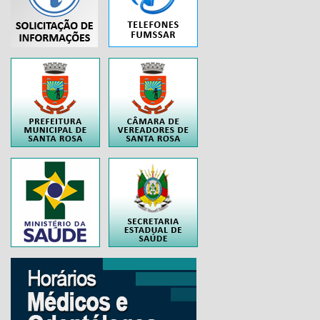
...
..
..