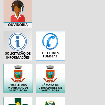
...
..