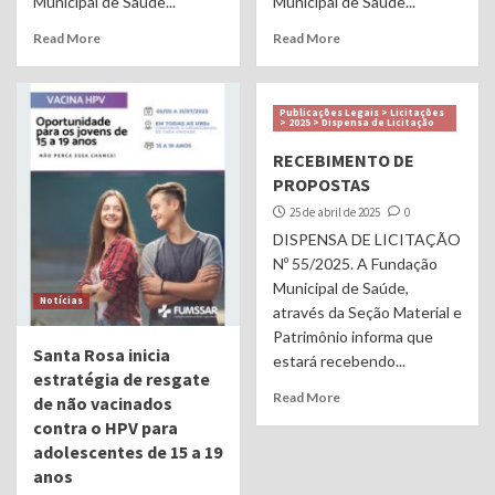
Municipal de Saúde...
Municipal de Saúde...
Read More
Read More
Publicações Legais > Licitações
> 2025 > Dispensa de Licitação
RECEBIMENTO DE
PROPOSTAS
25 de abril de 2025
0
DISPENSA DE LICITAÇÃO
Nº 55/2025. A Fundação
Municipal de Saúde,
Notícias
através da Seção Material e
Patrimônio informa que
Santa Rosa inicia
estará recebendo...
estratégia de resgate
Read More
de não vacinados
contra o HPV para
adolescentes de 15 a 19
anos