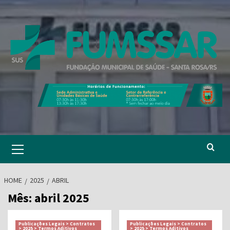
Skip
to
content
Primary
Menu
HOME
2025
ABRIL
Mês:
abril 2025
Publicações Legais > Contratos
Publicações Legais > Contratos
> 2025 > Termos Aditivos
> 2025 > Termos Aditivos