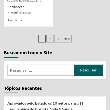
23 de outubro de 2025
0
Retificação
PreliminarBaixar
Read More
Navegação
1
2
3
Next
por
Buscar em todo o Site
posts
Pesquisar
por:
Tópicos Recentes
Aprovados pelo Estado os 10 leitos para UTI
Cardiológica do Hospital Vida & Saúde