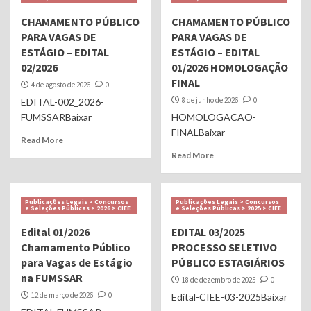
CHAMAMENTO PÚBLICO
CHAMAMENTO PÚBLICO
PARA VAGAS DE
PARA VAGAS DE
ESTÁGIO – EDITAL
ESTÁGIO – EDITAL
02/2026
01/2026 HOMOLOGAÇÃO
FINAL
4 de agosto de 2026
0
8 de junho de 2026
0
EDITAL-002_2026-
FUMSSARBaixar
HOMOLOGACAO-
FINALBaixar
Read More
Read More
Publicações Legais > Concursos
Publicações Legais > Concursos
e Seleções Públicas > 2026 > CIEE
e Seleções Públicas > 2025 > CIEE
Edital 01/2026
EDITAL 03/2025
Chamamento Público
PROCESSO SELETIVO
para Vagas de Estágio
PÚBLICO ESTAGIÁRIOS
na FUMSSAR
18 de dezembro de 2025
0
12 de março de 2026
0
Edital-CIEE-03-2025Baixar