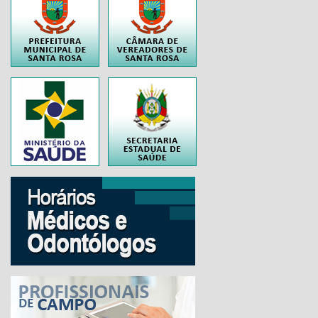
..
..