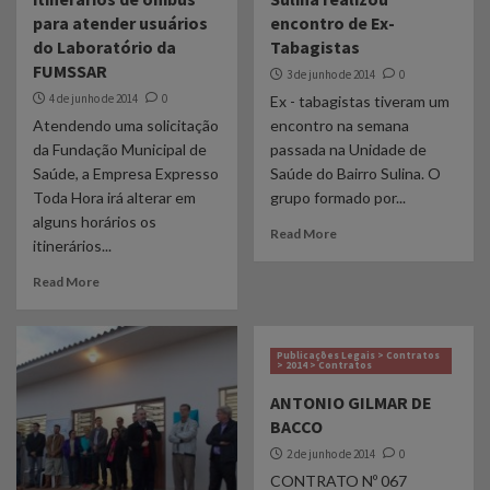
UTI Cardiológica do Hospital Vida & Saúde
para atender usuários
encontro de Ex-
1
do Laboratório da
Tabagistas
FUMSSAR
3 de junho de 2014
0
Publicações Legais > Concursos e Seleções Públicas > 2026 >
Seleção Pública 2026
4 de junho de 2014
0
Ex - tabagistas tiveram um
RESULTADO PRELIMINAR – EDITAL Nº 01/2026 –
Atendendo uma solicitação
encontro na semana
PROCESSO SELETIVO PARA ESTÁGIO
2
da Fundação Municipal de
passada na Unidade de
Saúde, a Empresa Expresso
Saúde do Bairro Sulina. O
Toda Hora irá alterar em
grupo formado por...
Notícias
UBSs recebem novas impressoras para
alguns horários os
Read More
reforçar rastreamento do HPV em Santa
itinerários...
Rosa
3
Read More
Publicações Legais > Concursos e Seleções Públicas > 2026 >
CIEE
CHAMAMENTO PÚBLICO PARA VAGAS DE
Publicações Legais > Contratos
> 2014 > Contratos
ESTÁGIO – EDITAL 02/2026
4
ANTONIO GILMAR DE
BACCO
Notícias
2 de junho de 2014
0
FUMSSAR amplia prevenção ao pé diabético
CONTRATO Nº 067
com novos equipamentos nas Unidades de