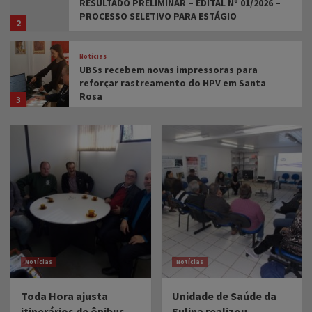
RESULTADO PRELIMINAR – EDITAL Nº 01/2026 –
PROCESSO SELETIVO PARA ESTÁGIO
2
Notícias
UBSs recebem novas impressoras para
reforçar rastreamento do HPV em Santa
Rosa
3
Publicações Legais > Concursos e Seleções Públicas > 2026 >
CIEE
CHAMAMENTO PÚBLICO PARA VAGAS DE
ESTÁGIO – EDITAL 02/2026
4
Notícias
FUMSSAR amplia prevenção ao pé diabético
com novos equipamentos nas Unidades de
Saúde
5
Notícias
Notícias
Notícias
Toda Hora ajusta
Unidade de Saúde da
Aprovados pelo Estado os 10 leitos para
itinerários de ônibus
Sulina realizou