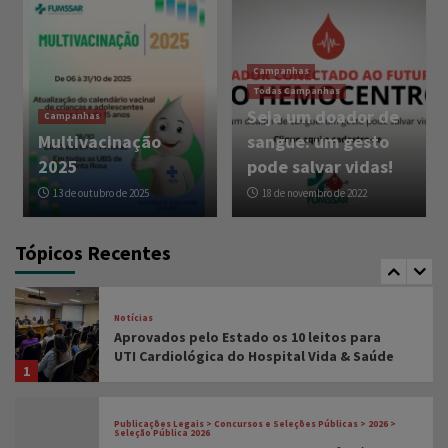
reforçar rastreamento do HPV em Santa
Rosa
3
Campanhas
Todas Campanhas
Publicações Legais > Concursos e Seleções Públicas > 2026 >
CIEE
Seja um doador de
Campanhas
CHAMAMENTO PÚBLICO PARA VAGAS DE
Multivacinação
sangue: um gesto
ESTÁGIO – EDITAL 02/2026
4
2025
pode salvar vidas!
13 de outubro de 2025
18 de novembro de 2022
Notícias
FUMSSAR amplia prevenção ao pé diabético
com novos equipamentos nas Unidades de
Tópicos Recentes
Saúde
5
Notícias
Aprovados pelo Estado os 10 leitos para
UTI Cardiológica do Hospital Vida & Saúde
1
Publicações Legais > Concursos e Seleções Públicas > 2026 >
Seleção Pública 2026