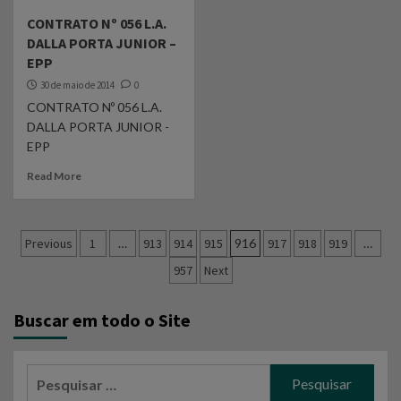
CONTRATO Nº 056 L.A.
DALLA PORTA JUNIOR –
EPP
30 de maio de 2014
0
CONTRATO Nº 056 L.A.
DALLA PORTA JUNIOR -
EPP
Read More
Navegação
Previous
1
…
913
914
915
916
917
918
919
…
por
957
Next
posts
Buscar em todo o Site
Pesquisar
por: