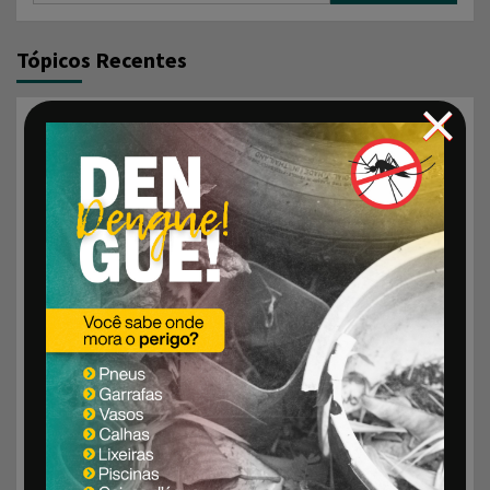
Tópicos Recentes
×
Aprovados pelo Estado os 10 leitos para UTI
Cardiológica do Hospital Vida & Saúde
RESULTADO PRELIMINAR – EDITAL Nº 01/2026 –
PROCESSO SELETIVO PARA ESTÁGIO
UBSs recebem novas impressoras para reforçar
rastreamento do HPV em Santa Rosa
CHAMAMENTO PÚBLICO PARA VAGAS DE ESTÁGIO –
EDITAL 02/2026
FUMSSAR amplia prevenção ao pé diabético com novos
equipamentos nas Unidades de Saúde
AVISO DE RECEBIMENTO DE PROPOSTAS