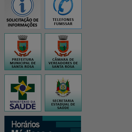
...
..
..