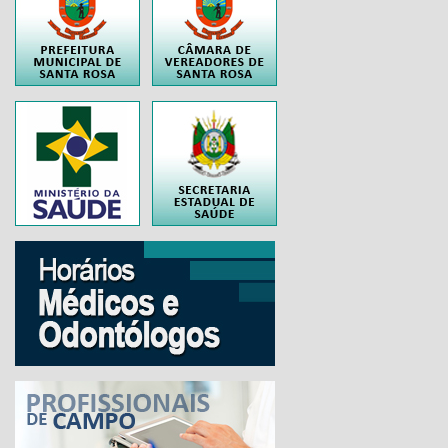
..
..