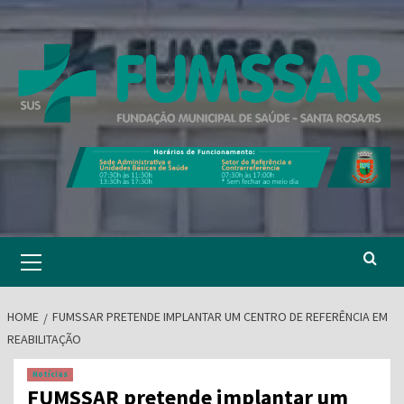
Skip
to
content
Primary
Menu
HOME
FUMSSAR PRETENDE IMPLANTAR UM CENTRO DE REFERÊNCIA EM
REABILITAÇÃO
Notícias
FUMSSAR pretende implantar um