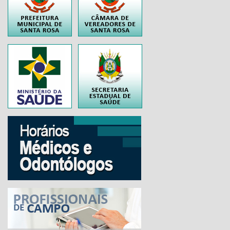
..
..