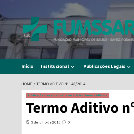
Skip
to
content
Início
Institucional
Publicações Legais
HOME
TERMO ADITIVO Nº 148/2014
Publicações Legais > Contratos > 2014 > Termos Aditivos
Termo Aditivo n
3 de julho de 2015
0