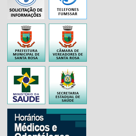
..
..