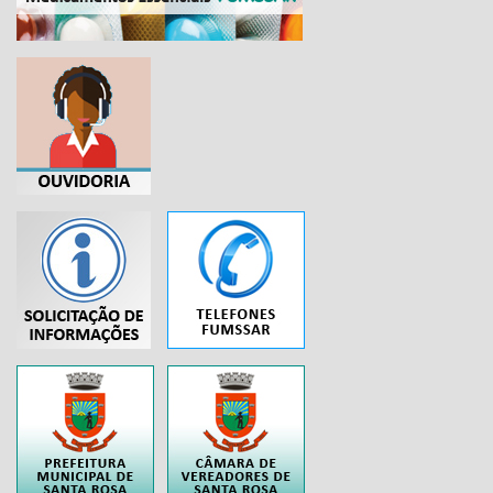
...
..