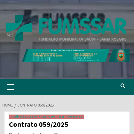
Skip
to
content
Primary
Menu
HOME
CONTRATO 059/2025
Publicações Legais > Contratos > 2025 > Contratos
Contrato 059/2025