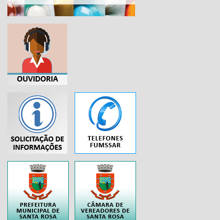
...
..