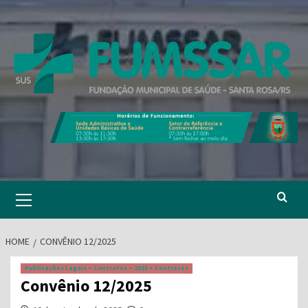
Skip
to
content
Primary
Menu
HOME
CONVÊNIO 12/2025
Publicações Legais > Contratos > 2025 > Contratos
Convênio 12/2025