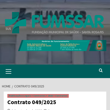
Skip
to
content
Primary
Menu
HOME
CONTRATO 049/2025
Publicações Legais > Contratos > 2025 > Contratos
Contrato 049/2025