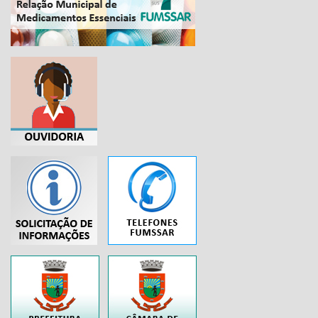
...
..