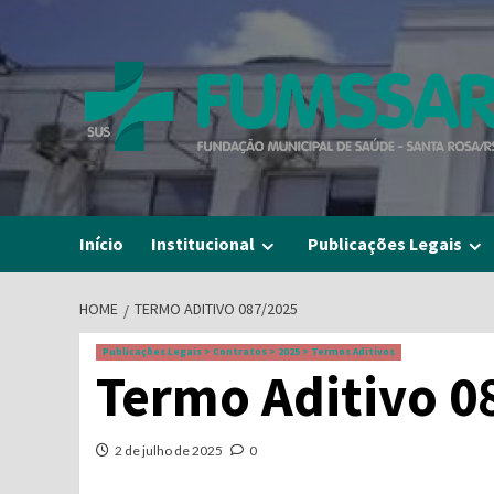
Skip
to
content
Início
Institucional
Publicações Legais
HOME
TERMO ADITIVO 087/2025
Publicações Legais > Contratos > 2025 > Termos Aditivos
Termo Aditivo 0
2 de julho de 2025
0