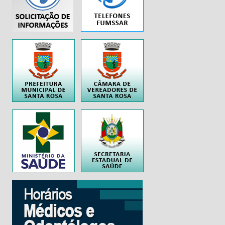
..
..