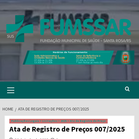
Skip
to
content
Primary
Menu
HOME
ATA DE REGISTRO DE PREÇOS 007/2025
Publicações Legais > Licitações > 2025 > Ata de Registro de Preço
Ata de Registro de Preços 007/2025