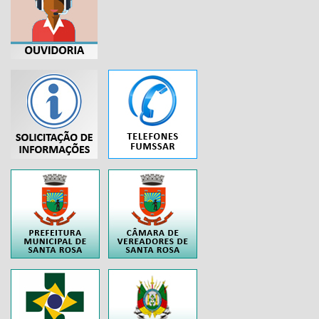
...
..
..