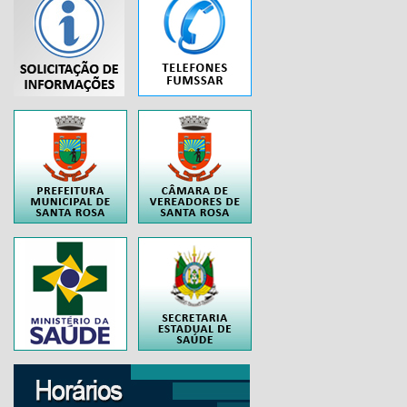
...
..
..