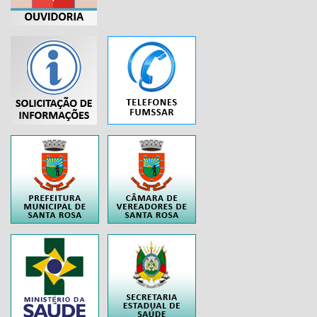
...
..
..