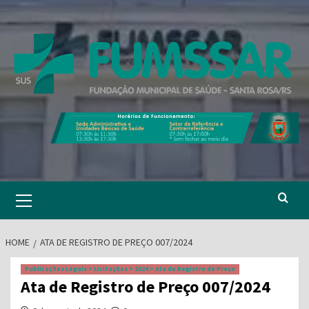
Skip
to
content
Primary
Menu
HOME
ATA DE REGISTRO DE PREÇO 007/2024
Publicações Legais > Licitações > 2024 > Ata de Registro de Preço
Ata de Registro de Preço 007/2024