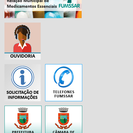
...
..