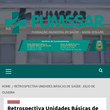
Skip
to
content
Primary
Menu
HOME
RETROSPECTIVA UNIDADES BÁSICAS DE SAÚDE: JÚLIO DE
OLIVEIRA
Notícias
Retrospectiva Unidades Básicas de