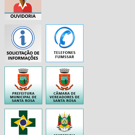
...
..
..