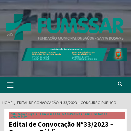
Skip
to
content
Primary
Menu
HOME
EDITAL DE CONVOCAÇÃO Nº33/2023 – CONCURSO PÚBLICO
Publicações Legais > Concursos e Seleções Públicas > 2023 > Editais de
Convocação
Edital de Convocação Nº33/2023 –