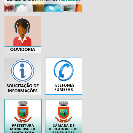
...
..