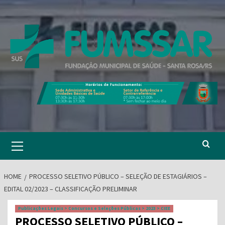
Skip
to
content
Primary
Menu
HOME
PROCESSO SELETIVO PÚBLICO – SELEÇÃO DE ESTAGIÁRIOS –
EDITAL 02/2023 – CLASSIFICAÇÃO PRELIMINAR
Publicações Legais > Concursos e Seleções Públicas > 2023 > CIEE
PROCESSO SELETIVO PÚBLICO –