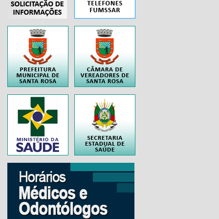
..
..