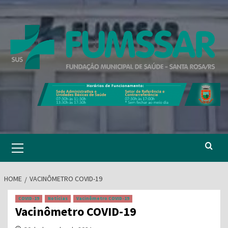
Skip
to
content
Primary
Menu
HOME
VACINÔMETRO COVID-19
COVID-19
Notícias
Vacinômetro COVID-19
Vacinômetro COVID-19