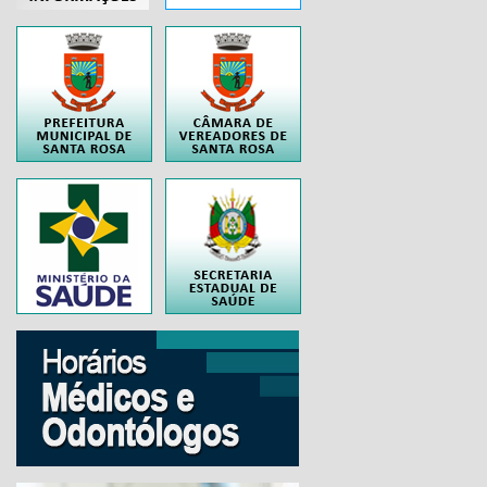
..
..