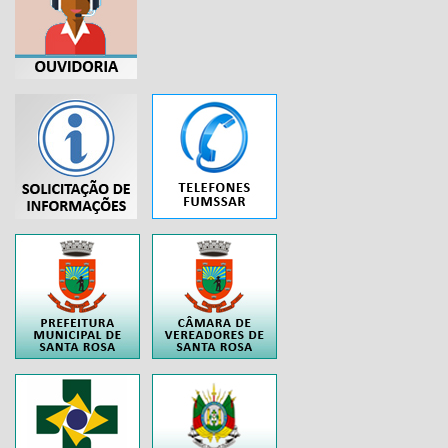
...
..
..