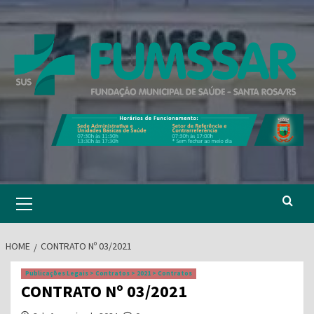
Skip
to
content
Primary
Menu
HOME
CONTRATO Nº 03/2021
Publicações Legais > Contratos > 2021 > Contratos
CONTRATO Nº 03/2021