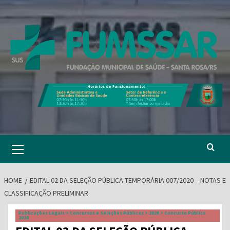
Skip
to
content
Primary
Menu
HOME
EDITAL 02 DA SELEÇÃO PÚBLICA TEMPORÁRIA 007/2020 – NOTAS E
CLASSIFICAÇÃO PRELIMINAR
Publicações Legais > Concursos e Seleções Públicas > 2020 > Concurso Público
2020