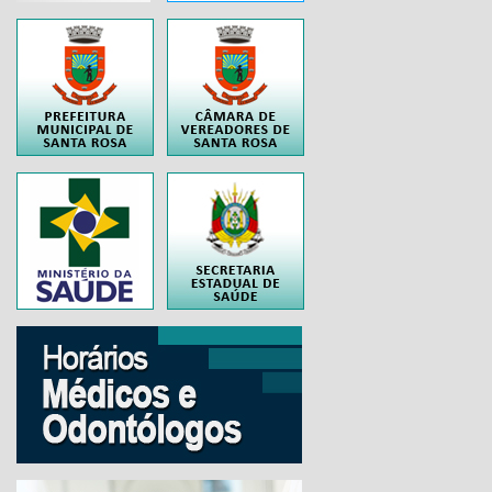
..
..