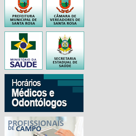
..
..