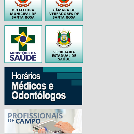
..
..