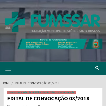
Skip
to
content
Primary
Menu
HOME
EDITAL DE CONVOCAÇÃO 03/2018
Concursos e Seleções Públicas 2014 - Editais de Convocação
EDITAL DE CONVOCAÇÃO 03/2018