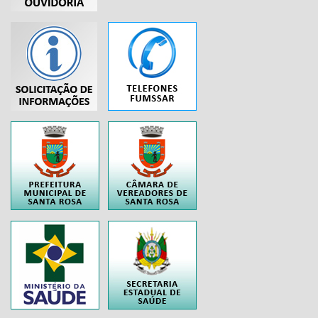
...
..
..