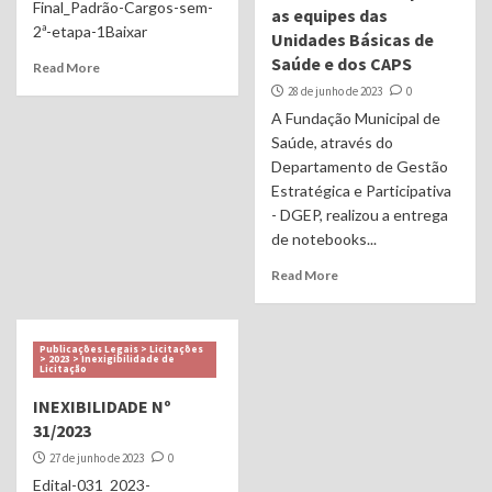
Final_Padrão-Cargos-sem-
as equipes das
2ª-etapa-1Baixar
Unidades Básicas de
Saúde e dos CAPS
Read More
28 de junho de 2023
0
A Fundação Municipal de
Saúde, através do
Departamento de Gestão
Estratégica e Participativa
- DGEP, realizou a entrega
de notebooks...
Read More
Publicações Legais > Licitações
> 2023 > Inexigibilidade de
Licitação
INEXIBILIDADE Nº
31/2023
27 de junho de 2023
0
Edital-031_2023-