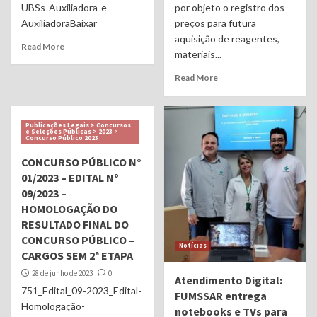
UBSs-Auxiliadora-e-
por objeto o registro dos
AuxiliadoraBaixar
preços para futura
aquisição de reagentes,
Read More
materiais...
Read More
Publicações Legais > Concursos
e Seleções Públicas > 2023 >
Concurso Público 2023
CONCURSO PÚBLICO N°
01/2023 – EDITAL Nº
09/2023 –
HOMOLOGAÇÃO DO
RESULTADO FINAL DO
CONCURSO PÚBLICO –
Notícias
CARGOS SEM 2ª ETAPA
28 de junho de 2023
0
Atendimento Digital:
751_Edital_09-2023_Edital-
FUMSSAR entrega
Homologação-
notebooks e TVs para