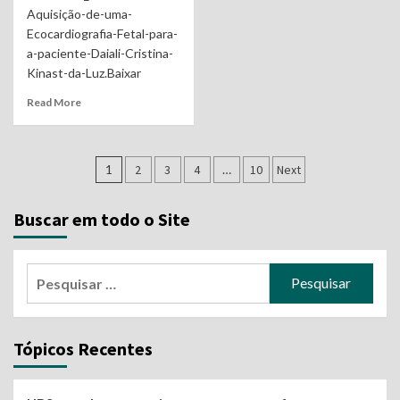
Aquisição-de-uma-
Ecocardiografia-Fetal-para-
a-paciente-Daiali-Cristina-
Kinast-da-Luz.Baixar
Read More
Navegação
1
2
3
4
…
10
Next
por
Buscar em todo o Site
posts
Pesquisar
por:
Tópicos Recentes