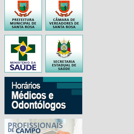
..
..