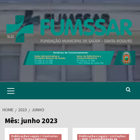
Skip
to
content
Primary
Menu
HOME
2023
JUNHO
Mês:
junho 2023
Publicações Legais > Contratos
Publicações Legais > Licitações
> 2023 > Termos Aditivos
> 2023 > Inexigibilidade de