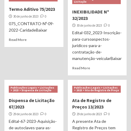
Licitação
Termo Aditivo 75/2023
INEXIBILIDADE Nº
30 de junho de 2023
0
32/2023
075_CONTRATO-Nº-09-
30 de junho de 2023
0
2022-CaridadeBaixar
Edital-032_2023-Inscrição-
para-cursoaspectos-
Read More
jurídicos-para-a-
contratação-de-
manutenção-veicularBaixar
Read More
Publicações Legais > Licitações
Publicações Legais > Licitações
> 2023 > Dispensa de Licitação
> 2023 > Ata de Registro de Preço
Dispensa de Licitação
Ata de Registro de
67/2023
Preços 13/2023
29 de junho de 2023
0
29 de junho de 2023
0
Edital-67-2023-Aquisição-
A presente Ata de
de-autoclaves-para-as-
Registro de Preços tem