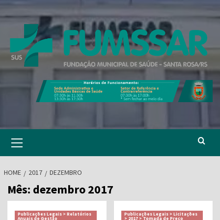
Skip
to
content
Primary
Menu
HOME
2017
DEZEMBRO
Mês:
dezembro 2017
Publicações Legais > Relatórios
Publicações Legais > Licitações
Anuais de Gestão
> 2017 > Tomada de Preço