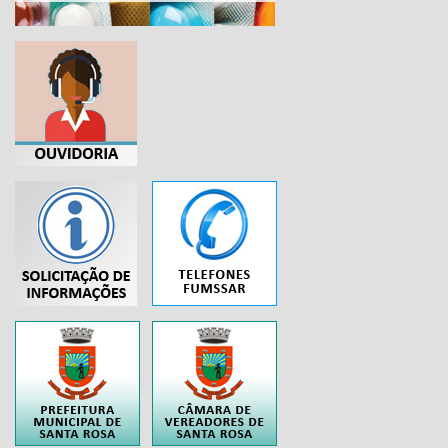
...
..