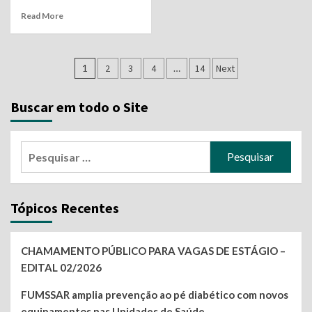
Read More
Navegação
1
2
3
4
…
14
Next
por
Buscar em todo o Site
posts
Pesquisar
por:
Tópicos Recentes
CHAMAMENTO PÚBLICO PARA VAGAS DE ESTÁGIO –
EDITAL 02/2026
FUMSSAR amplia prevenção ao pé diabético com novos
equipamentos nas Unidades de Saúde