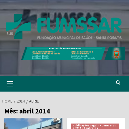
Skip
to
content
Primary
Menu
HOME
2014
ABRIL
Mês:
abril 2014
Publicações Legais > Contratos
> 2014 > Contratos