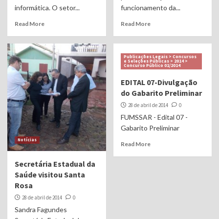
informática. O setor...
funcionamento da...
Read More
Read More
Publicações Legais > Concursos
e Seleções Públicas > 2014 >
Concurso Público 01/2014
EDITAL 07-Divulgação
do Gabarito Preliminar
28 de abril de 2014
0
FUMSSAR - Edital 07 -
Gabarito Preliminar
Notícias
Read More
Secretária Estadual da
Saúde visitou Santa
Rosa
28 de abril de 2014
0
Sandra Fagundes