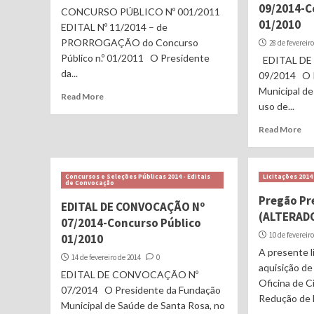
09/2014-C
CONCURSO PÚBLICO Nº 001/2011
01/2010
EDITAL Nº 11/2014 – de
PRORROGAÇÃO do Concurso
28 de fevereir
Público n.º 01/2011 O Presidente
EDITAL D
da...
09/2014 O P
Municipal de
Read More
uso de...
Read More
Concursos e Seleções Públicas 2014 - Editais
Licitações 2014
de Convocação
Pregão Pr
EDITAL DE CONVOCAÇÃO Nº
(ALTERAD
07/2014-Concurso Público
10 de fevereir
01/2010
A presente l
14 de fevereiro de 2014
0
aquisição d
EDITAL DE CONVOCAÇÃO Nº
Oficina de 
07/2014 O Presidente da Fundação
Redução de 
Municipal de Saúde de Santa Rosa, no