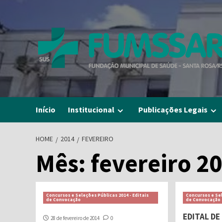
Skip
to
content
Início
Institucional
Publicações Legais
HOME
2014
FEVEREIRO
Mês:
fevereiro 2
Concursos e Seleções Públicas 2014 - Editais
Concursos e Sel
de Convocação
de Convocação
EDITAL D
28 de fevereiro de 2014
0