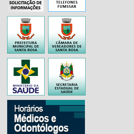
..
..