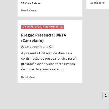
uso de suas...
Read More
Read More
Licitações 2014 - Pregão Presencial
Pregão Presencial 04/14
(Cancelado)
7 de fevereiro de 2014
0
A presente Licitação destina-se a
contratação de pessoa jurídica para a
prestação de serviços terceirizados
de corte de grama a serem...
Read More
N
1
p