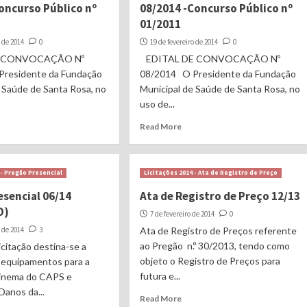
oncurso Público nº
08/2014 -Concurso Público nº
01/2011
o de 2014
0
19 de fevereiro de 2014
0
E CONVOCAÇÃO Nº
EDITAL DE CONVOCAÇÃO Nº
residente da Fundação
08/2014 O Presidente da Fundação
 Saúde de Santa Rosa, no
Municipal de Saúde de Santa Rosa, no
uso de...
Read More
 - Pregão Presencial
Licitações 2014 - Ata de Registro de Preço
esencial 06/14
Ata de Registro de Preço 12/13
O)
7 de fevereiro de 2014
0
o de 2014
3
Ata de Registro de Preços referente
ao Pregão n.º 30/2013, tendo como
icitação destina-se a
objeto o Registro de Preços para
e equipamentos para a
futura e...
Cinema do CAPS e
Danos da...
Read More