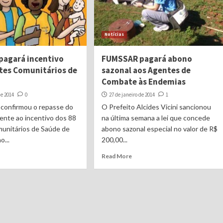
Notícias
agará incentivo
FUMSSAR pagará abono
tes Comunitários de
sazonal aos Agentes de
Combate às Endemias
de 2014
0
27 de janeiro de 2014
1
onfirmou o repasse do
O Prefeito Alcides Vicini sancionou
ente ao incentivo dos 88
na última semana a lei que concede
unitários de Saúde de
abono sazonal especial no valor de R$
o...
200,00...
Read More