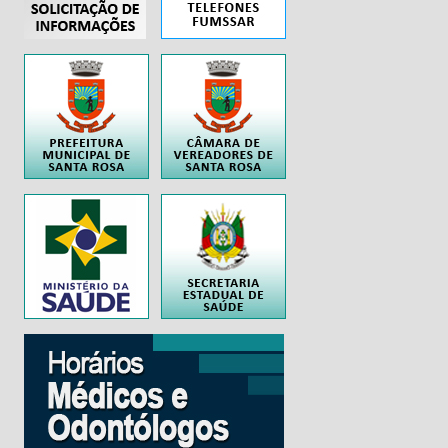
..
..