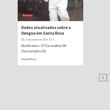
Notícias
Dados atualizados sobre a
Dengue em Santa Rosa
27 de janeiro de 2014
0
Notificados: 07 Em análise:04
Descartados:03
Read More
Na
1
po
pos