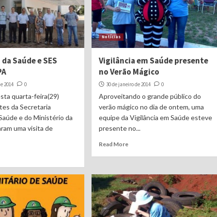
Notícias
o da Saúde e SES
Vigilância em Saúde presente
PA
no Verão Mágico
de 2014
0
30 de janeiro de 2014
0
ta quarta-feira(29)
Aproveitando o grande público do
tes da Secretaria
verão mágico no dia de ontem, uma
Saúde e do Ministério da
equipe da Vigilância em Saúde esteve
aram uma visita de
presente no...
Read More