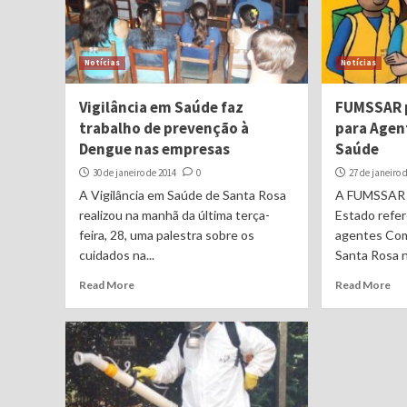
Notícias
Notícias
Vigilância em Saúde faz
FUMSSAR p
trabalho de prevenção à
para Agen
Dengue nas empresas
Saúde
30 de janeiro de 2014
0
27 de janeiro 
A Vigilância em Saúde de Santa Rosa
A FUMSSAR c
realizou na manhã da última terça-
Estado refer
feira, 28, uma palestra sobre os
agentes Com
cuidados na...
Santa Rosa n
Read More
Read More