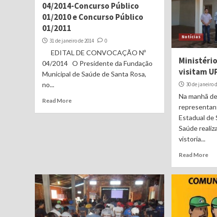
04/2014-Concurso Público
01/2010 e Concurso Público
01/2011
Notícias
31 de janeiro de 2014
0
EDITAL DE CONVOCAÇÃO Nº
Ministéri
04/2014 O Presidente da Fundação
visitam U
Municipal de Saúde de Santa Rosa,
no...
30 de janeiro 
Na manhã des
Read More
representan
Estadual de 
Saúde realiz
vistoria...
Read More