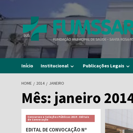
Skip
to
content
Início
Institucional
Publicações Legais
HOME
2014
JANEIRO
Mês:
janeiro 201
Concursos e Seleções Públicas 2014 - Editais
de Convocação
EDITAL DE CONVOCAÇÃO Nº