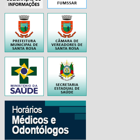
..
..