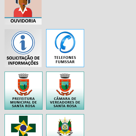
...
..
..