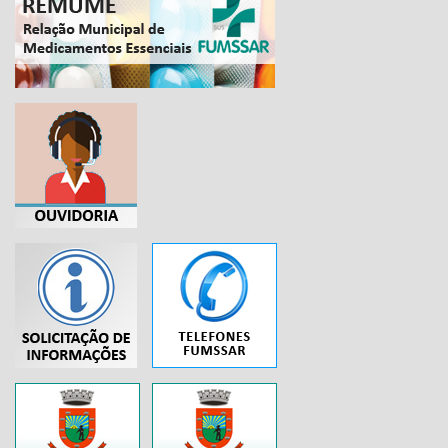
...
..