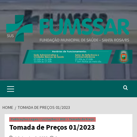
Skip
to
content
Primary
Menu
HOME
TOMADA DE PREÇOS 01/2023
Publicações Legais > Licitações > 2023 > Tomada de Preço
Tomada de Preços 01/2023