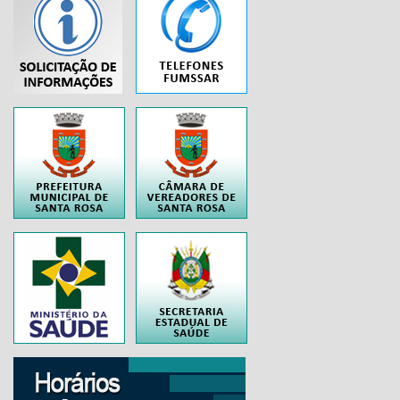
...
..
..