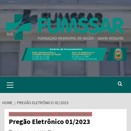
Skip
to
content
Primary
Menu
HOME
PREGÃO ELETRÔNICO 01/2023
Publicações Legais > Licitações > 2023 > Pregão Eletrônico
Pregão Eletrônico 01/2023